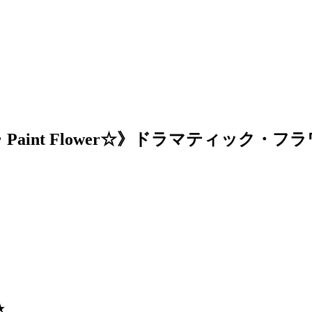
w×Green・Paint Flower☆》ドラマティ
★