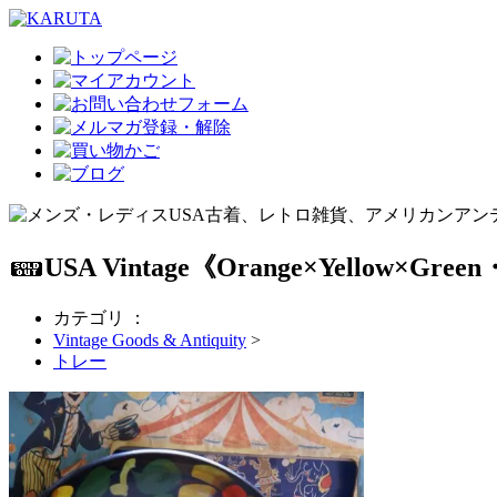
USA Vintage《Orange×Yello
カテゴリ ：
Vintage Goods & Antiquity
>
トレー