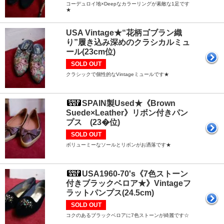
コーデュロイ地×Deepなカラーリングが素敵な1足です
★
USA Vintage★“花柄ゴブラン織
り”履き込み深めのクラシカルミュ
ール(23cm位)
SOLD OUT
クラシックで個性的なVintageミュールです★
SPAIN製Used★《Brown
Suede×Leather》リボン付きパン
プス (23�位)
SOLD OUT
ボリューミーなソールとリボンがお洒落です★
USA1960-70's《7色ストーン
付きブラックベロア★》Vintageフ
ラットパンプス(24.5cm)
SOLD OUT
コクのあるブラックベロアに7色ストーンが綺麗です☆