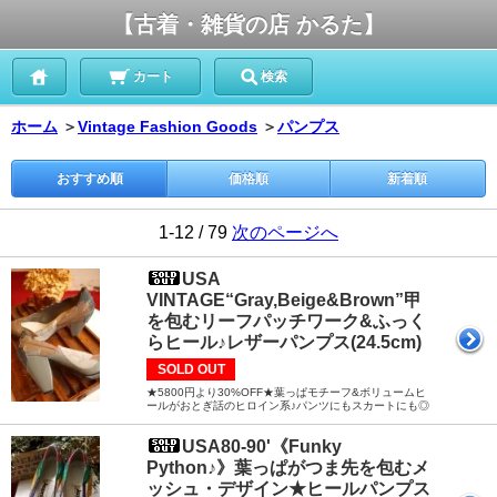
【古着・雑貨の店 かるた】
カート
検索
ホーム
＞
Vintage Fashion Goods
＞
パンプス
おすすめ順
価格順
新着順
1-12 / 79
次のページへ
USA
VINTAGE“Gray,Beige&Brown”甲
を包むリーフパッチワーク&ふっく
らヒール♪レザーパンプス(24.5cm)
SOLD OUT
★5800円より30%OFF★葉っぱモチーフ&ボリュームヒ
ールがおとぎ話のヒロイン系♪パンツにもスカートにも◎
USA80-90'《Funky
Python♪》葉っぱがつま先を包むメ
ッシュ・デザイン★ヒールパンプス