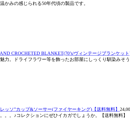
温かみの感じられる50年代頃の製品です。
ipe☆》HAND CROCHETED BLANKET(70’s/ヴィンテージブランケット
魅力。ドライフラワー等を飾ったお部屋にしっくり馴染みそう
/エスプレッソ”カップ&ソーサー(ファイヤーキング)【送料無料】
24,
で。。。♪コレクションにぜひイカガでしょうか。【送料無料】