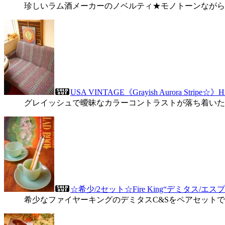
珍しいラム酒メーカーのノベルティ★モノトーンながら
USA VINTAGE《Grayish Aurora Str
グレイッシュで曖昧なカラーコントラストが落ち着いた
☆希少/2セット☆Fire King“デミタス
希少なファイヤーキングのデミタスC&Sをペアセット