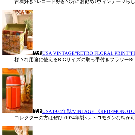
古着好き×レコード好きの方にお勧め♪ヴィンテージら
USA VINTAGE“RETRO FLORAL PRINT”
様々な用途に使えるBIGサイズの取っ手付きフラワーBO
USA1974年製/VINTAGE 《RED×MO
コレクターの方はぜひ♪1974年製×レトロモダンな柄