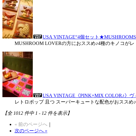
USA VINTAGE“4個セット★MUSHRO
MUSHROOM LOVERの方におススめ♪4種のキノ
USA VINTAGE《PINK×MIX COLOR
レトロポップ 且つ スーパーキュートな配色がおススめ
【全 1012 件中 1 - 12 件を表示】
« 前のページへ
｜
次のページへ »