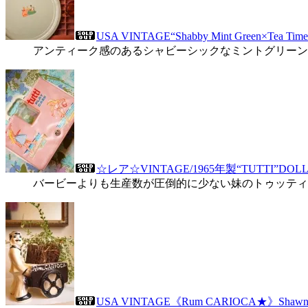
USA VINTAGE“Shabby Mint Green×Tea Tim
アンティーク感のあるシャビーシックなミントグリーン
☆レア☆VINTAGE/1965年製“TUTTI”DO
バービーよりも生産数が圧倒的に少ない妹のトゥッティ
USA VINTAGE《Rum CARIOCA★》Shawnee 