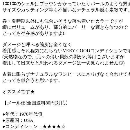
1本1本のシェルはブラウンがかっていたりパールのような輝
サイズやカッティング等も不揃いなナチュラル感も素敵です
春・夏時期以外にも似合いそうな落ち着いたカラーですが
縦にボリュームがあり、部分的にパーリーな輝きを放つので
とっても存在感がありますよ!!
ダメージと呼べる箇所は全くなく
着用感もそれ程気にならないVERY GOODコンディションで
(天然物なので、元々の薄い貝殻の剥がれ等はございますが
着用して出来たと思われるダメージは一切見られません◎)
古着に限らずナチュラルなワンピースにさりげなく合わせて
とっても似合うと思います。
オススメです★
【メール便(全国送料80円)対応】
●年代：1970年代頃
●原産国：USA
●コンディション：★★★★☆