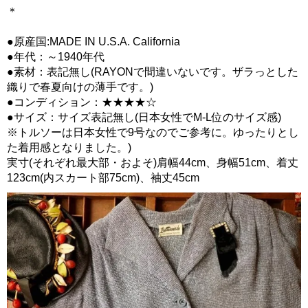
＊
●原産国:MADE IN U.S.A. California
●年代：～1940年代
●素材：表記無し(RAYONで間違いないです。ザラっとした
織りで春夏向けの薄手です。)
●コンディション：★★★★☆
●サイズ：サイズ表記無し(日本女性でM-L位のサイズ感)
※トルソーは日本女性で9号なのでご参考に。ゆったりとし
た着用感となりました。)
実寸(それぞれ最大部・およそ)肩幅44cm、身幅51cm、着丈
123cm(内スカート部75cm)、袖丈45cm