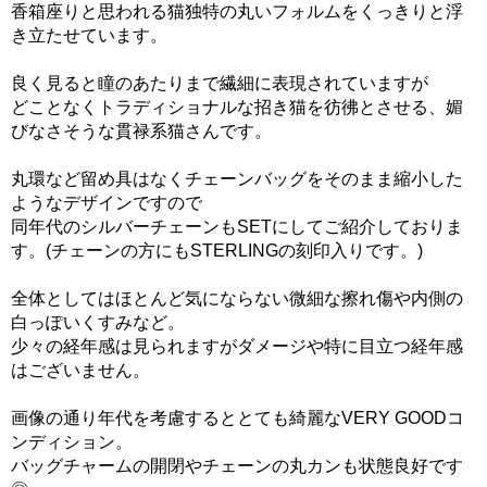
香箱座りと思われる猫独特の丸いフォルムをくっきりと浮
き立たせています。
良く見ると瞳のあたりまで繊細に表現されていますが
どことなくトラディショナルな招き猫を彷彿とさせる、媚
びなさそうな貫禄系猫さんです。
丸環など留め具はなくチェーンバッグをそのまま縮小した
ようなデザインですので
同年代のシルバーチェーンもSETにしてご紹介しておりま
す。(チェーンの方にもSTERLINGの刻印入りです。)
全体としてはほとんど気にならない微細な擦れ傷や内側の
白っぽいくすみなど。
少々の経年感は見られますがダメージや特に目立つ経年感
はございません。
画像の通り年代を考慮するととても綺麗なVERY GOODコ
ンディション。
バッグチャームの開閉やチェーンの丸カンも状態良好です