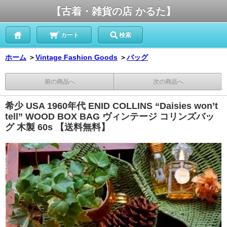
【古着・雑貨の店 かるた】
カート
検索
ホーム
＞
Vintage Fashion Goods
＞
バッグ
前の商品へ
次の商品へ
希少 USA 1960年代 ENID COLLINS “Daisies won’t
tell” WOOD BOX BAG ヴィンテージ コリンズバッ
グ 木製 60s 【送料無料】