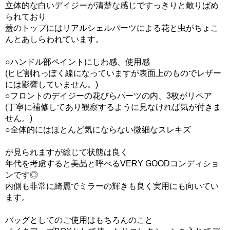
立体的な白いデイジーが清楚な感じですっきりと散りばめ
られており
蓋のトップにはリアルシェルパーツによる花と虫がちょこ
んとあしらわれています。
○ハンドル部ペイントにしわ感、使用感
(ヒビ割れっぽく線になっていますが表面上のものでレザー
には影響していません。)
○フロントのデイジーの花びらパーツの内、3枚がリペア
(丁寧に補修してあり観察するように見なければ気が付きま
せん。)
○全体的にはほとんど気にならない微細なスレキズ
が見られますが総じて状態は良く
年代を考慮すると美品と呼べるVERY GOODコンディショ
ンです◎
内側も非常に綺麗でミラーの輝きも良く実用にも向いてい
ます。
バッグとしてのご使用はもちろんのこと