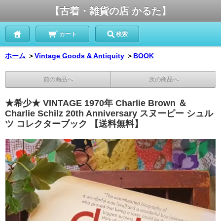
【古着・雑貨の店 かるた】
カート
検索
ホーム
＞
Vintage Goods & Antiquity
＞
BOOK
前の商品へ
次の商品へ
★希少★ VINTAGE 1970年 Charlie Brown ＆
Charlie Schilz 20th Anniversary スヌーピー シュル
ツ コレクターブック 【送料無料】