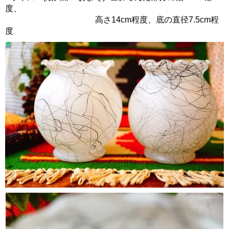
度、
高さ14cm程度、底の直径7.5cm程
度