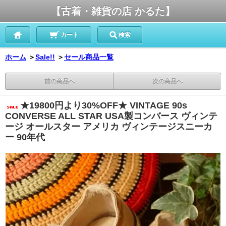
【古着・雑貨の店 かるた】
カート
検索
ホーム
＞
Sale!!
＞
セール商品一覧
前の商品へ
次の商品へ
★19800円より30%OFF★ VINTAGE 90s
CONVERSE ALL STAR USA製コンバース ヴィンテ
ージ オールスター アメリカ ヴィンテージスニーカ
ー 90年代