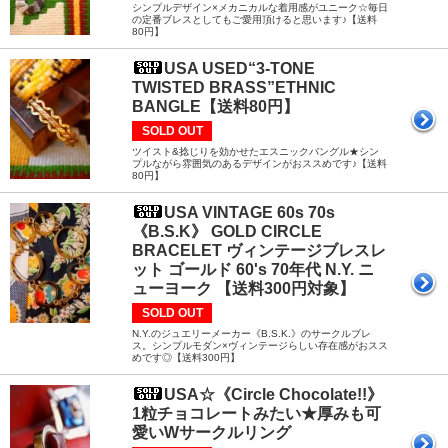
シンプルデザイン×メカニカルな着用感がユニーク☆毎日
の定番ブレスとしてもご愛用頂けると思います♪【送料
80円】
USA USED“3-TONE
TWISTED BRASS”ETHNIC
BANGLE【送料80円】
SOLD OUT
ツイスト&捻じりを効かせたエスニックバングル★シン
プルながら雰囲気のあるデザインがおススめです♪【送料
80円】
USA VINTAGE 60s 70s
《B.S.K》 GOLD CIRCLE
BRACELET ヴィンテージブレスレ
ット ゴールド 60's 70年代 N.Y. ニ
ューヨーク 【送料300円対象】
SOLD OUT
N.Y.のジュエリーメーカー《B.S.K.》のサークルブレ
ス。シンプルモダン×ヴィンテージらしい存在感がおスス
めです◎【送料300円】
USA☆《Circle Chocolate!!》
1粒チョコレートみたい★厚みも可
愛いWサークルリング