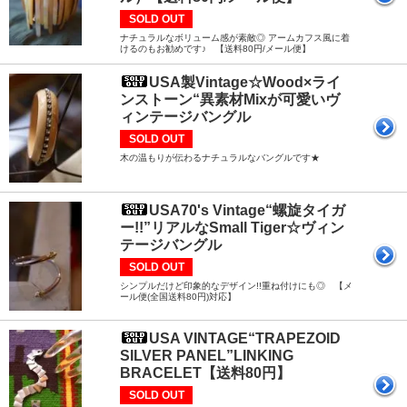
SOLD OUT
ナチュラルなボリューム感が素敵◎ アームカフス風に着
けるのもお勧めです♪ 【送料80円/メール便】
USA製Vintage☆Wood×ライ
ンストーン“異素材Mixが可愛いヴ
ィンテージバングル
SOLD OUT
木の温もりが伝わるナチュラルなバングルです★
USA70's Vintage“螺旋タイガ
ー!!”リアルなSmall Tiger☆ヴィン
テージバングル
SOLD OUT
シンプルだけど印象的なデザイン!!重ね付けにも◎ 【メ
ール便(全国送料80円)対応】
USA VINTAGE“TRAPEZOID
SILVER PANEL”LINKING
BRACELET【送料80円】
SOLD OUT