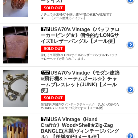
ーサイズ)
SOLD OUT
ナチュラル素材の“不揃い感”や“色の変化”が素敵です
★ 【メール便対応アイテム】
USA70's Vintage《バッファロ
ーカービング★》個性的なLONGサ
イズ!!レザーバングル【メール便】
SOLD OUT
珍しくて可愛いLONGサイズのレザーバングル★バッフ
ァローヘッドが彫られています。
USA70's Vinatge《モダン建築
&飛行機&トーテムポール☆》チャ
ームブレスレット(JUNK)【メール
便】
SOLD OUT
個性的な8個のヴィンテージチャーム☆ 丸カン欠損のた
めHAPPY PRICEでご紹介です☆【メール便】
USA Vintage《Hand
Craft☆》Wood×Shell★Zig-Zag
BANGLE(木製/ヴィンテージバング
ル）【送料80円/メール便】