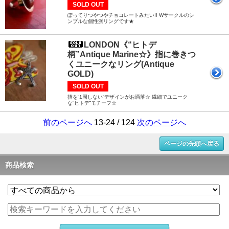
SOLD OUT
ぽってりつやつやチョコレートみたい!! Wサークルのシ
ンプルな個性派リングです★
LONDON《“ヒトデ
柄”Antique Marine☆》指に巻きつ
くユニークなリング(Antique
GOLD)
SOLD OUT
指を“1周しない”デザインがお洒落☆ 繊細でユニーク
な“ヒトデ”モチーフ☆
前のページへ
13-24 / 124
次のページへ
ページの先頭へ戻る
商品検索