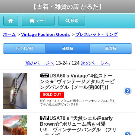
【古着・雑貨の店 かるた】
カート
検索
ホーム
＞
Vintage Fashion Goods
＞
ブレスレット・リング
おすすめ順
価格順
新着順
前のページへ
13-24 / 124
次のページへ
USA60's Vintage“4色ストー
ン☆★”ヴィンテージメタルカービ
ングバングル【メール便(80円)】
SOLD OUT
縦爪でぎっしりと並んだ極小ストーン★シンプルに見え
て手の込んだデザインです!!
USA70's “天然シェル/Pearly
Brown☆”ボリューム感も可愛
い!! ヴィンテージバングル (フリ